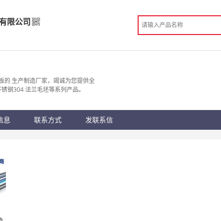
有限公司
品有限公司
造
板的 生产制造厂家，竭诚为您提供全
不锈钢304 法兰毛坯等系列产品。
 无锡市
份认证
手机访问展示厅
信息
联系方式
发联系信