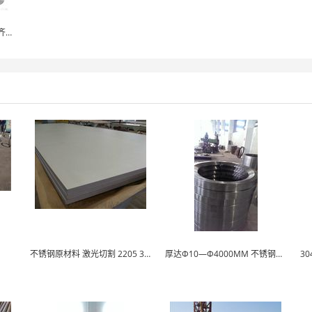
4J44板/棒/管/法兰/锻件/规格齐全
不锈钢原材料 激光切割 2205 310S
厚达Φ10—Φ4000MM 不锈钢锻环，自由锻 毛...
3