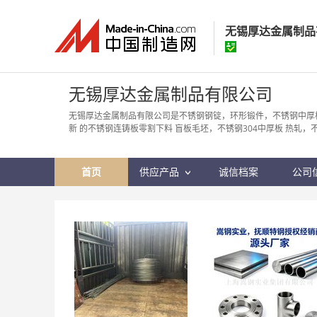
无锡厚达金属制品
无锡厚达金属制
无锡厚达金属制品有限公司
经营模式：
生产制
无锡厚达金属制品有限公司是不锈钢钢锭，环形锻件，不锈钢中厚
新 的不锈钢连铸板零割下料 盲板毛坯，不锈钢304中厚板 热轧，
所在地区：
江苏省
认证信息：
身
首页
供应产品
诚信档案
公司