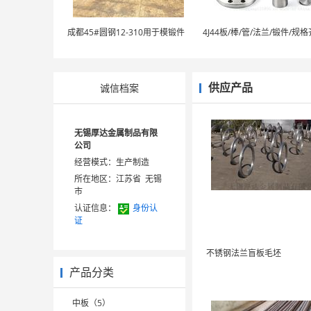
成都45#圆钢12-310用于模锻件
供应产品
诚信档案
无锡厚达金属制品有限
公司
经营模式：生产制造
所在地区：江苏省 无锡
市
认证信息：
身份认
证
不锈钢法兰盲板毛坯
产品分类
中板（5）